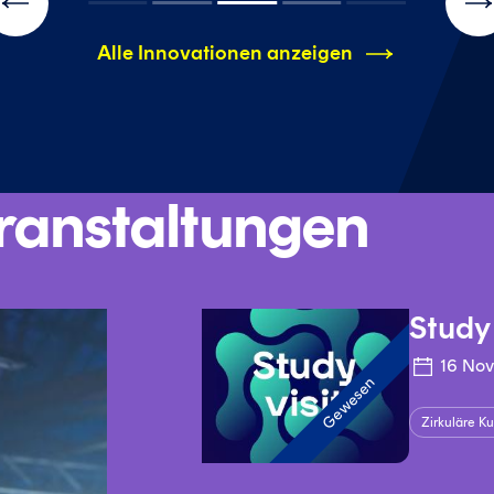
N
Fo
Alle Innovationen anzeigen
ranstaltungen
Study 
16 Nov
Gewesen
Zirkuläre Ku