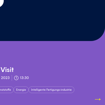
ächste
lie
Visit
 2023
13:30
nststoffe
Energie
Intelligente Fertigungs-industrie