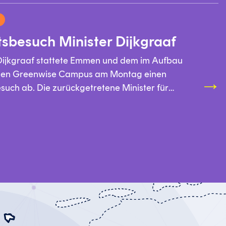
3
tsbesuch Minister Dijkgraaf
Dijkgraaf stattete Emmen und dem im Aufbau
chen Greenwise Campus am Montag einen
such ab. Die zurückgetretene Minister für
Kultur und Wissenschaft wünscht sich mehr
arbeit zwischen den Bildungsstufen, unter
urch die Arbeit an kontinuierlichen Lernpfaden:
zt dies in die Praxis um und ist damit Vorreiter,
 auch der Minister. Während des Arbeitsbesuchs
s Drenthe College, die Gemeinde Emmen und
en dem Minister einen Einblick in die
ungen.