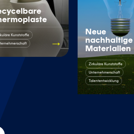
ecycelbare
hermoplaste
Neue
rkuläre Kunststoffe
nachhaltige
ternehmerschaft
Materialien
Zirkuläre Kunststoffe
Unternehmerschaft
Talententwicklung