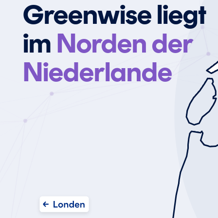
Greenwise liegt
und zirkulären Kunststoffe. In dieser Woche liegt d
Fokus auf Begegnungen, Innovationen und
im
Norden der
Wissensaustausch.
Niederlande