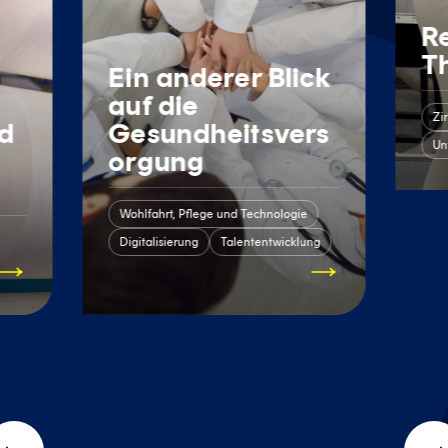
R
T
Ein anderer Blick
auf die
Zi
d
Gesundheitsvers
Un
orgung
Wohlfahrt, Pflege und Technologie
Digitalisierung
Talententwicklung
lie
ge