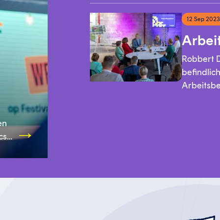
12 Sep 202
Arbei
Robbert 
befindli
Arbeitsbe
Bildung, 
Zusammen
en
anderem d
cs
Emmen set
das sieht
gaben da
NHL Stend
Entwickl
e