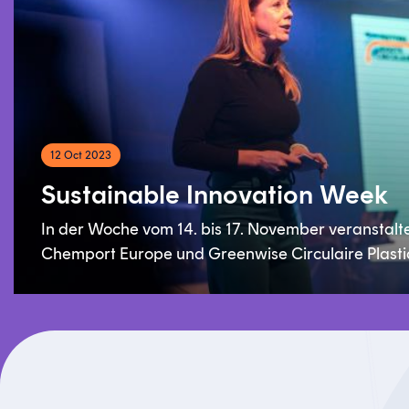
12 Oct 2023
Sustainable Innovation Week
In der Woche vom 14. bis 17. November veranstalt
Chemport Europe und Greenwise Circulaire Plasti
die Sustainable Innovation Week. Vier Tage lang
kommen Wissenschaftler:innen, Politiker:innen,
Unternehmer:innen, Start-ups und Studierende zu
einem inspirierenden Programm zusammen. Sie
beschäftigen sich mit den Entwicklungen und
Möglichkeiten in den Bereichen der grünen Chemi