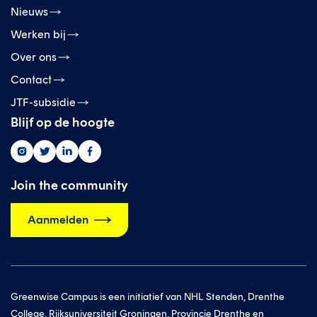
Nieuws
Werken bij
Over ons
Contact
JTF-subsidie
Blijf op de hoogte
Greenwise
Greenwise
Greenwise
Greenwise
op
op
op
op
instagram
twitter
linkedin
facebook
Join the community
Aanmelden
Greenwise Campus is een initiatief van NHL Stenden, Drenthe
College, Rijksuniversiteit Groningen, Provincie Drenthe en