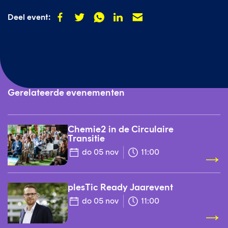
Deel
Deel
Deel
Deel
Deel
Deel event:
op
op
op
op
op
facebook
twitter
whatsapp
linkedin
mail
Gerelateerde evenementen
Chemie2 in de Circulaire
Transitie
do 05 nov
11:00
plesTic Ready Jaarevent
do 05 nov
11:00