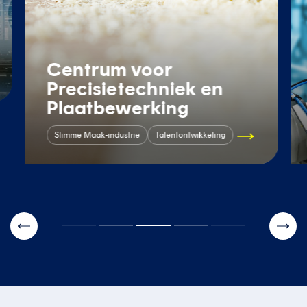
Centrum voor
Precisietechniek en
Plaatbewerking
Slimme Maak-industrie
Talentontwikkeling
slide
orige
Volg
slide