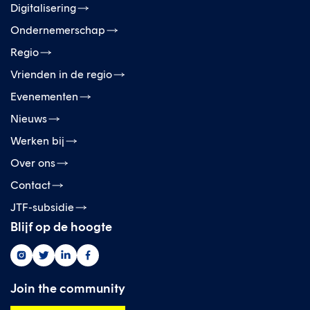
Digitalisering
Ondernemerschap
Regio
Vrienden in de regio
Evenementen
Nieuws
Werken bij
Over ons
Contact
JTF-subsidie
Blijf op de hoogte
Greenwise
Greenwise
Greenwise
Greenwise
op
op
op
op
instagram
twitter
linkedin
facebook
Join the community