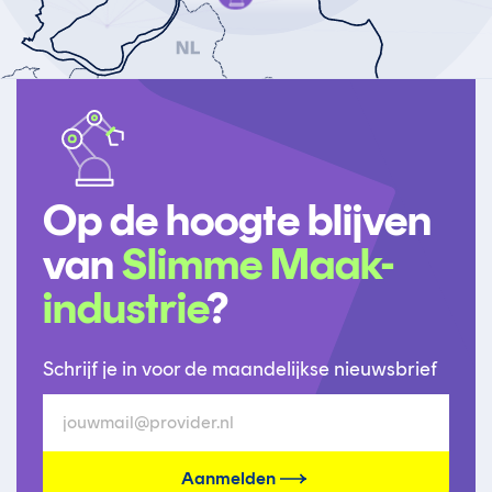
Slimme
Maak-
industrie
Op de hoogte blijven
van
Slimme Maak-
industrie
?
Schrijf je in voor de maandelijkse nieuwsbrief
Aanmelden