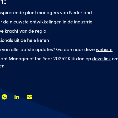
n:
nspirerende plant managers van Nederland
er de nieuwste ontwikkelingen in de industrie
ve kracht van de regio
onals uit de hele keten
n van alle laatste updates? Ga dan naar deze
website
.
Plant Manager of the Year 2025? Klik dan op
deze link
om 
en.
Deel
Deel
Deel
op
op
op
r
whatsapp
linkedin
mail