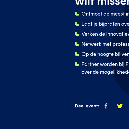
wilt misse
Ontmoet de meest i
Laat je bijpraten ov
Verken de innovatie
Netwerk met professi
Op de hoogte blijve
Partner worden bij 
over de mogelijkhed
Deel
Deel
Deel event:
op
op
facebook
twitte