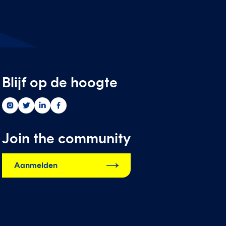
Blijf op de hoogte
Greenwise
Greenwise
Greenwise
Greenwise
op
op
op
op
instagram
twitter
linkedin
facebook
Join the community
Aanmelden