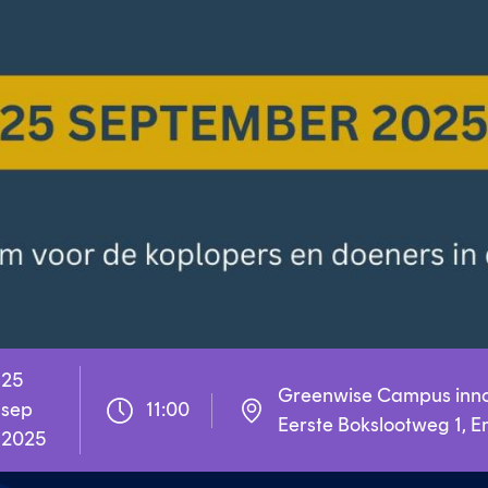
25 
Greenwise Campus inno
sep 
11:00
Eerste Bokslootweg 1, 
2025