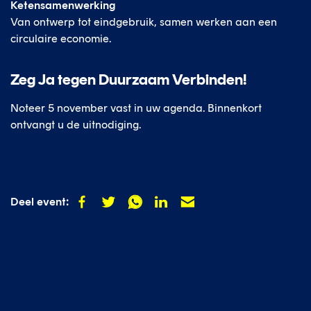
Ketensamenwerking
Van ontwerp tot eindgebruik, samen werken aan een
circulaire economie.
Zeg Ja tegen Duurzaam Verbinden!
Noteer 5 november vast in uw agenda. Binnenkort
ontvangt u de uitnodiging.
Deel
Deel
Deel
Deel
Deel
Deel event:
op
op
op
op
op
facebook
twitter
whatsapp
linkedin
mail