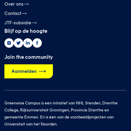
Over ons
Contact
JTF-subsidie
Blijf op de hoogte
Greenwise
Greenwise
Greenwise
Greenwise
op
op
op
op
instagram
twitter
linkedin
facebook
Join the community
Aanmelden
Greenwise Campus is een initiatief van NHL Stenden, Drenthe
College, Rijksuniversiteit Groningen, Provincie Drenthe en
gemeente Emmen. En is één van de voorbeeldprojecten van
Universiteit van het Noorden.