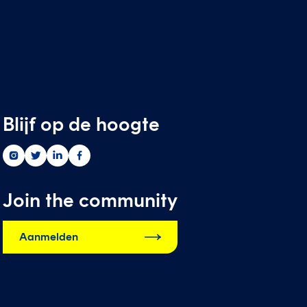
Blijf op de hoogte
Greenwise
Greenwise
Greenwise
Greenwise
op
op
op
op
instagram
twitter
linkedin
facebook
Join the community
Aanmelden