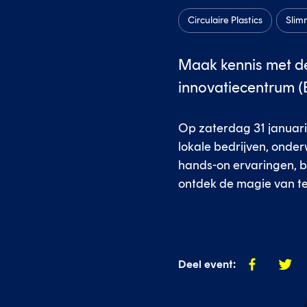
Circulaire Plastics
Slim
Maak kennis met de
innovatiecentrum (
Op zaterdag 31 januari 
lokale bedrijven, onder
hands-on ervaringen, b
ontdek de magie van te
Deel
Deel
Deel event:
op
op
facebook
twitte