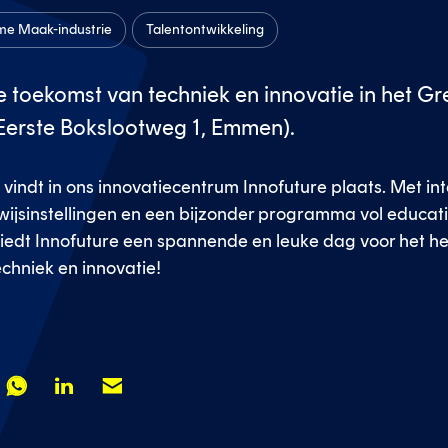
me Maak-industrie
Talentontwikkeling
 toekomst van techniek en innovatie in het 
Eerste Bokslootweg 1, Emmen).
vindt in ons innovatiecentrum Innofuture plaats. Met in
wijsinstellingen en een bijzonder programma vol educati
iedt Innofuture een spannende en leuke dag voor het he
chniek en innovatie!
Deel
Deel
Deel
op
op
op
r
whatsapp
linkedin
mail