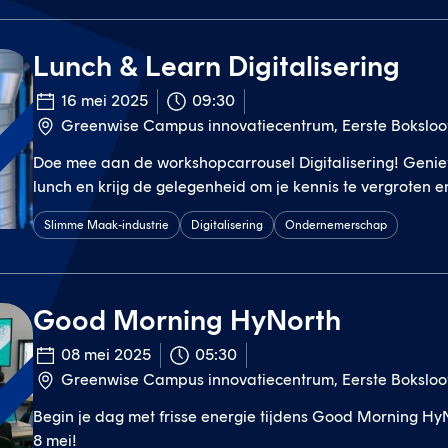
Lunch & Learn Digitalisering
16 mei 2025
09:30
Greenwise Campus innovatiecentrum, Eerste Bokslo
t
Doe mee aan de workshopcarrousel Digitalisering! Geniet
lunch en krijg de gelegenheid om je kennis te vergroten 
andere ondernemers.
Slimme Maak-industrie
Digitalisering
Ondernemerschap
Good Morning HyNorth
08 mei 2025
05:30
Greenwise Campus innovatiecentrum, Eerste Bokslo
t
Begin je dag met frisse energie tijdens Good Morning H
8 mei!