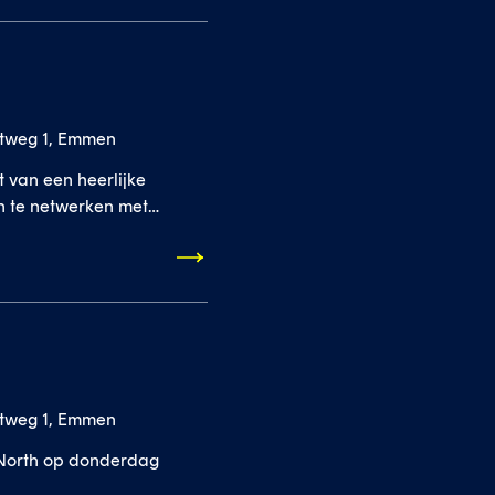
otweg 1, Emmen
 van een heerlijke
en te netwerken met
otweg 1, Emmen
yNorth op donderdag