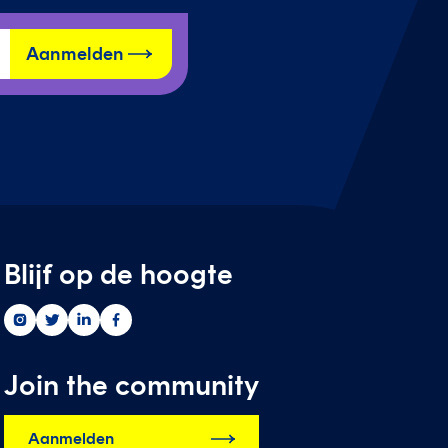
Aanmelden
Blijf op de hoogte
Greenwise
Greenwise
Greenwise
Greenwise
op
op
op
op
instagram
twitter
linkedin
facebook
Join the community
Aanmelden