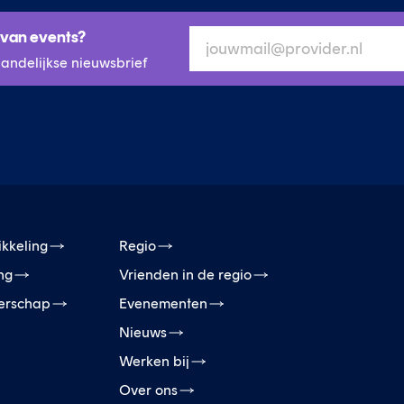
 van events?
aandelijkse nieuwsbrief
ikkeling
Regio
ing
Vrienden in de regio
erschap
Evenementen
Nieuws
Werken bij
Over ons