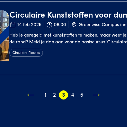
Circulaire Kunststoffen voor d
14 feb 2025
08:00
Greenwise Campus inn
Heb je geregeld met kunststoffen te maken, maar weet je
t
de rand? Meld je dan aan voor de basiscursus ‘Circulaire
dummies’.
Circulaire Plastics
1
2
3
4
5
Volgende
pagina