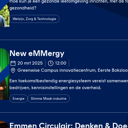
Hoe kun je een gezonde leefomgeving inrichten, met de f
t
gezondheid?
Welzijn, Zorg & Technologie
New eMMergy
20 mrt 2025
12:00
Greenwise Campus innovatiecentrum, Eerste Bokslo
t
Een toekomstbestendig energiesysteem vereist samenwer
bedrijven, kennisinstellingen en de overheid.
Energie
Slimme Maak-industrie
Emmen Circulair: Denken & Doe