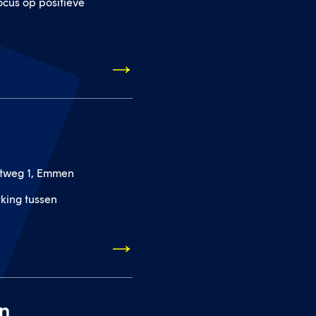
ocus op positieve
otweg 1, Emmen
king tussen
n